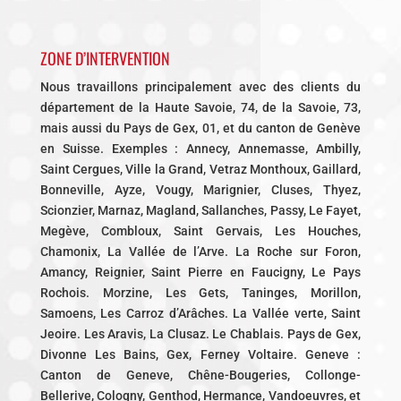
ZONE D’INTERVENTION
Nous travaillons principalement avec des clients du
département de la Haute Savoie, 74, de la Savoie, 73,
mais aussi du Pays de Gex, 01, et du canton de Genève
en Suisse. Exemples : Annecy, Annemasse, Ambilly,
Saint Cergues, Ville la Grand, Vetraz Monthoux, Gaillard,
Bonneville, Ayze, Vougy, Marignier, Cluses, Thyez,
Scionzier, Marnaz, Magland, Sallanches, Passy, Le Fayet,
Megève, Combloux, Saint Gervais, Les Houches,
Chamonix, La Vallée de l’Arve. La Roche sur Foron,
Amancy, Reignier, Saint Pierre en Faucigny, Le Pays
Rochois. Morzine, Les Gets, Taninges, Morillon,
Samoens, Les Carroz d’Arâches. La Vallée verte, Saint
Jeoire. Les Aravis, La Clusaz. Le Chablais. Pays de Gex,
Divonne Les Bains, Gex, Ferney Voltaire. Geneve :
Canton de Geneve, Chêne-Bougeries, Collonge-
Bellerive, Cologny, Genthod, Hermance, Vandoeuvres, et