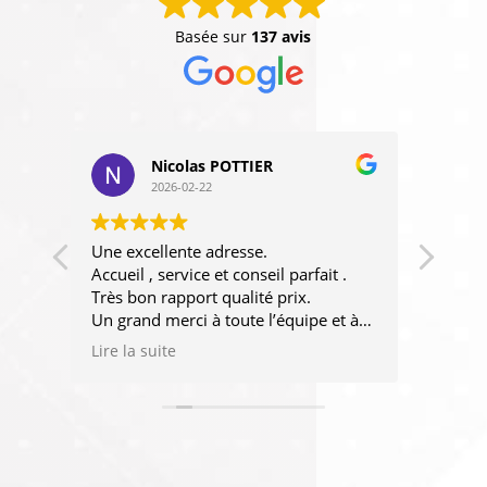
Basée sur
137 avis
rita Silou
2026-02-04
Très bon accueil. Echange agréable et
Des p
 .
très constructif. Des conseils
aussi
désintéressés.
type 
et à
chanc
jet.
ense
Lire l
100%.
d'une
profe