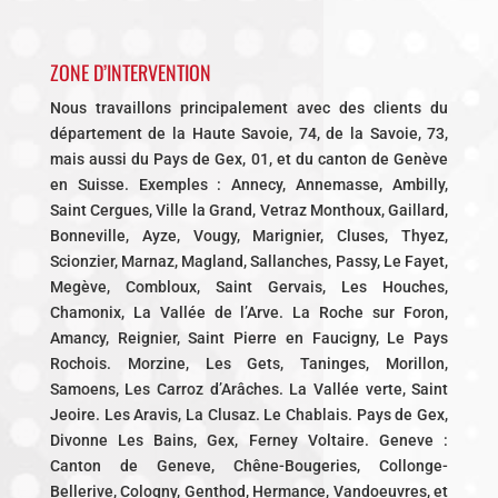
ZONE D’INTERVENTION
Nous travaillons principalement avec des clients du
département de la Haute Savoie, 74, de la Savoie, 73,
mais aussi du Pays de Gex, 01, et du canton de Genève
en Suisse. Exemples : Annecy, Annemasse, Ambilly,
Saint Cergues, Ville la Grand, Vetraz Monthoux, Gaillard,
Bonneville, Ayze, Vougy, Marignier, Cluses, Thyez,
Scionzier, Marnaz, Magland, Sallanches, Passy, Le Fayet,
Megève, Combloux, Saint Gervais, Les Houches,
Chamonix, La Vallée de l’Arve. La Roche sur Foron,
Amancy, Reignier, Saint Pierre en Faucigny, Le Pays
Rochois. Morzine, Les Gets, Taninges, Morillon,
Samoens, Les Carroz d’Arâches. La Vallée verte, Saint
Jeoire. Les Aravis, La Clusaz. Le Chablais. Pays de Gex,
Divonne Les Bains, Gex, Ferney Voltaire. Geneve :
Canton de Geneve, Chêne-Bougeries, Collonge-
Bellerive, Cologny, Genthod, Hermance, Vandoeuvres, et