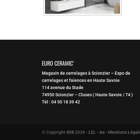
EURO CERAMIC’
Magasin de carrelages à Scionzier – Expo de
carrelages et faïences en Haute Savoie
114 avenue du Stade
74950 Scionzier – Cluses ( Haute Savoie / 74 )
Tél : 04 50 18 39 42
© Copyright
808
2026 -
LEL
-
ws
-
Mentions Légale