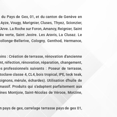
si du Pays de Gex, 01, et du canton de Genève en
Ayze, Vougy, Marignier, Cluses, Thyez, Scionzier,
Arve. La Roche sur Foron, Amancy, Reignier, Saint
e verte, Saint Jeoire. Les Aravis, La Clusaz. Le
ollonge-Bellerive, Cologny, Genthod, Hermance,
ins : Création de terrasse, rénovation d'ancienne
ent, réfection, rénovation, réparation, changement,
s professionnels suivants : Poseur de terrasse,
oclave classe 4, CL4, bois tropical, IPE, teck teak,
gnons, mérule, échardes). Utilisation d'huile de
assif. Produits qui s'adaptent parfaitement aux
nes Montjoie, Saint-Nicolas de Véroce, Morzine,
n pays de gex, carrelage terrasse pays de gex 01,