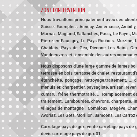
ZONE D’INTERVENTION
Nous travaillons principalement avec des client
Suisse. Exemples : Annecy, Annemasse, Ambilly, S
Marnaz, Magland, Sallanches, Passy, Le Fayet, Me
Pierre en Faucigny, Le Pays Rochois. Morzine, L
Chablais. Pays de Gex, Divonne Les Bains, Gex
Vandoeuvres, et l’ensemble des autres commune
Nous disposons d'une large gamme de lames bois, 
terrasse en bois, terrasse de chalet, restaurant d
étanchéité, ponçage, nettoyage,traitement, ...
menuisier, charpentier, paysagiste, artisan, revend
cumaru, frêne thermotraité, ... Remplacement de
traitement. Lambourdes, chevrons, charpente, i
villages de montagne : Combloux, Megève, Chamo
Avoriaz, Les Gets, Morillon, Samoens, Les Carroz d
Carrelage pays de gex, vente carrelage pays de g
devis carrelage pays de gex 01,