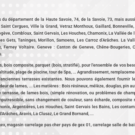
s du département de la Haute Savoie, 74, de la Savoie, 73, mais aus
aint Cergues, Ville la Grand, Vetraz Monthoux, Gaillard, Bonneville, 
gève, Combloux, Saint Gervais, Les Houches, Chamonix, La Vallée de l’
es Gets, Taninges, Morillon, Samoens, Les Carroz d’Arâches. La Vallé
, Ferney Voltaire. Geneve : Canton de Geneve, Chêne-Bougeries, C
s.
bois composite, parquet (bois, stratifié), pour l'ensemble de vos beso
'altitude, plage de piscine, tour de Spa, ... Agrandissement, remplacem
 d'anciennes terrasses existantes. Nous pouvons également fournir le
eur de lames, ... Les matières : Bois résineux, mélèze, douglas, pin aut
 terrasse, de lames bois, (simple rénovation, ou problèmes de champi
mputrescible, sans changement de couleur, sans écharde, composite m
nix, Argentières, Les Houches, Saint Gervais les Bains, Les contami
'Arâches, Aravis, La Clusaz, Le Grand Bornand, ...
ex, magasin carrelage pas cher pays de gex 01, carrelage salle de bai