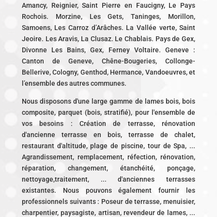
Amancy, Reignier, Saint Pierre en Faucigny, Le Pays
Rochois. Morzine, Les Gets, Taninges, Morillon,
Samoens, Les Carroz d’Arâches. La Vallée verte, Saint
Jeoire. Les Aravis, La Clusaz. Le Chablais. Pays de Gex,
Divonne Les Bains, Gex, Ferney Voltaire. Geneve :
Canton de Geneve, Chêne-Bougeries, Collonge-
Bellerive, Cologny, Genthod, Hermance, Vandoeuvres, et
l’ensemble des autres communes.
Nous disposons d'une large gamme de lames bois, bois
composite, parquet (bois, stratifié), pour l'ensemble de
vos besoins : Création de terrasse, rénovation
d'ancienne terrasse en bois, terrasse de chalet,
restaurant d'altitude, plage de piscine, tour de Spa, ...
Agrandissement, remplacement, réfection, rénovation,
réparation, changement, étanchéité, ponçage,
nettoyage,traitement, ... d'anciennes terrasses
existantes. Nous pouvons également fournir les
professionnels suivants : Poseur de terrasse, menuisier,
charpentier, paysagiste, artisan, revendeur de lames, ...