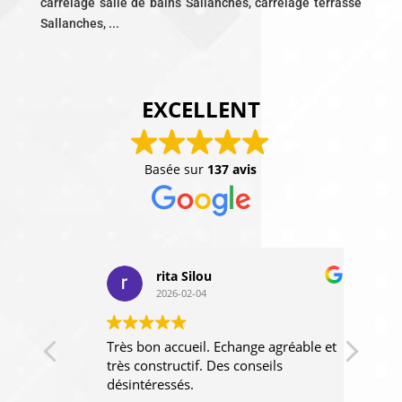
carrelage salle de bains Sallanches, carrelage terrasse
Sallanches, ...
EXCELLENT
Basée sur
137 avis
rita Silou
2026-02-04
Très bon accueil. Echange agréable et
Des p
 .
très constructif. Des conseils
aussi
désintéressés.
type 