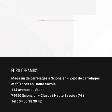
et à
chanc
jet.
ense
Lire l
100%.
d'une
profe
EURO CERAMIC’
Magasin de carrelages à Scionzier – Expo de carrelages
et faïences en Haute Savoie
114 avenue du Stade
74950 Scionzier – Cluses ( Haute Savoie / 74 )
Tél : 04 50 18 39 42