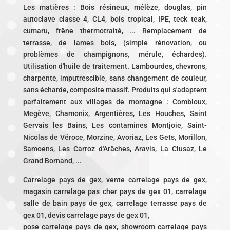
Les matières : Bois résineux, mélèze, douglas, pin
autoclave classe 4, CL4, bois tropical, IPE, teck teak,
cumaru, frêne thermotraité, ... Remplacement de
terrasse, de lames bois, (simple rénovation, ou
problèmes de champignons, mérule, échardes).
Utilisation d'huile de traitement. Lambourdes, chevrons,
charpente, imputrescible, sans changement de couleur,
sans écharde, composite massif. Produits qui s'adaptent
parfaitement aux villages de montagne : Combloux,
Megève, Chamonix, Argentières, Les Houches, Saint
Gervais les Bains, Les contamines Montjoie, Saint-
Nicolas de Véroce, Morzine, Avoriaz, Les Gets, Morillon,
Samoens, Les Carroz d'Arâches, Aravis, La Clusaz, Le
Grand Bornand, ...
Carrelage pays de gex, vente carrelage pays de gex,
magasin carrelage pas cher pays de gex 01, carrelage
salle de bain pays de gex, carrelage terrasse pays de
gex 01, devis carrelage pays de gex 01,
pose carrelage pays de gex, showroom carrelage pays